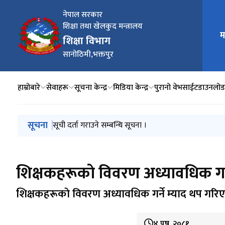
नेपाल सरकार
शिक्षा तथा खेलकुद मन्त्रालय
मुख्य न
म
शिक्षा विभाग
सानोठिमी,भक्तपुर
हाम्रोबारे
सेवाहरू
सूचना केन्द्र
मिडिया केन्द्र
पुरानो वेभसाईट
डाउनलोड
मुख्य नेभिगेसनमा जानुहोस्
सूचना
विद्यार्थी विवरण सत्यापन गर्ने सम्बन्धमा ।
सूची दर्ता गराउने सम्बन्धि सूचना ।
सेवाकालिन तालिम सम्बन्धी सूचना ।
नपुग तलब भत्ता सम्बन्धमा ।
मनसुनजन्य विपद्को क्षति न्यूनीकरण तथा पुनर्लाभका लागि आव
शिक्षकहरूकाे विवरण अध्यावधिक गर्न
शिक्षकहरूकाे विवरण अध्यावधिक गर्ने म्याद थप गरिएक
४ पुष, २०८१