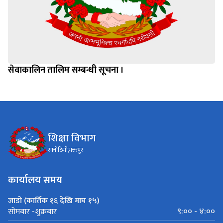
सेवाकालिन तालिम सम्बन्धी सूचना ।
शिक्षा विभाग
सानोठिमी,भक्तपुर
कार्यालय समय
जाडो (कार्तिक १६ देखि माघ १५)
९:०० - ४:००
सोमबार -शुक्रबार