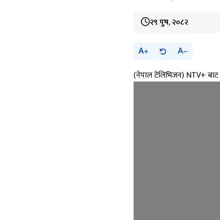
२९ पुष, २०८२
A
A
(नेपाल टेलिभिजन) NTV+ बाट प