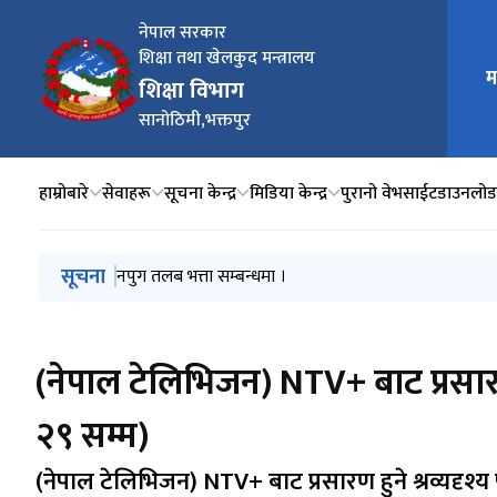
नेपाल सरकार
शिक्षा तथा खेलकुद मन्त्रालय
म
मुख्य न
शिक्षा विभाग
सानोठिमी,भक्तपुर
हाम्रोबारे
सेवाहरू
सूचना केन्द्र
मिडिया केन्द्र
पुरानो वेभसाईट
डाउनलोड
मुख्य नेभिगेसनमा जानुहोस्
सूचना
सूची दर्ता गराउने सम्बन्धि सूचना ।
सेवाकालिन तालिम सम्बन्धी सूचना ।
नपुग तलब भत्ता सम्बन्धमा ।
मनसुनजन्य विपद्को क्षति न्यूनीकरण तथा पुनर्लाभका लागि आव
IEMIS अद्यावधिक तथा सत्यापन गर्ने समय थप गरिएको सम्बन्
(नेपाल टेलिभिजन) NTV+ बाट प्रसा
२९ सम्म)
(नेपाल टेलिभिजन) NTV+ बाट प्रसारण हुने श्रव्यद