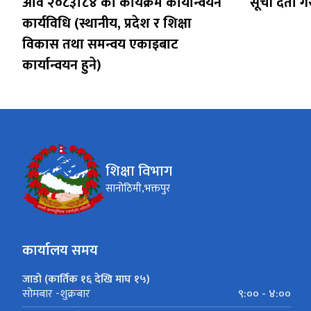
आव २०८३।८४ को कार्यक्रम कार्यान्वयन
सूची दर्ता ग
कार्यविधि (स्थानीय, प्रदेश र शिक्षा
विकास तथा समन्वय एकाइबाट
कार्यान्वयन हुने)
शिक्षा विभाग
सानोठिमी,भक्तपुर
कार्यालय समय
जाडो (कार्तिक १६ देखि माघ १५)
९:०० - ४:००
सोमबार -शुक्रबार