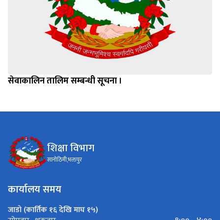
सेवाकालिन तालिम सम्बन्धी सूचना ।
शिक्षा विभाग
सानोठिमी,भक्तपुर
कार्यालय समय
जाडो (कार्तिक १६ देखि माघ १५)