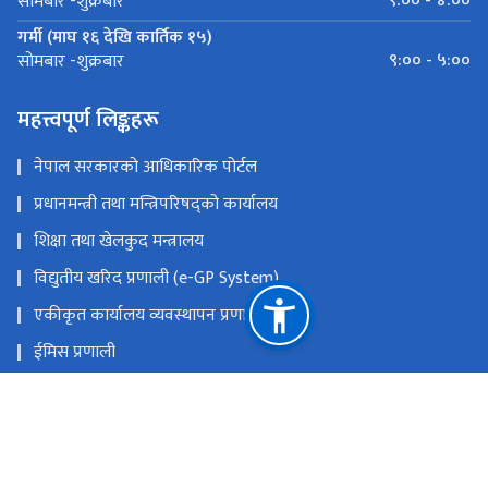
९:०० - ४:००
सोमबार -शुक्रबार
गर्मी (माघ १६ देखि कार्तिक १५)
९:०० - ५:००
सोमबार -शुक्रबार
महत्त्वपूर्ण लिङ्कहरू
नेपाल सरकारको आधिकारिक पोर्टल
प्रधानमन्त्री तथा मन्त्रिपरिषद्को कार्यालय
शिक्षा तथा खेलकुद मन्त्रालय
विद्युतीय खरिद प्रणाली (e-GP System)
एकीकृत कार्यालय व्यवस्थापन प्रणाली
ईमिस प्रणाली
प्रदेश तथा स्थानीय तह समन्वय कक्ष (Toll-Free Number :
16600154555)
प्रदेश तथा स्थानीय तह समन्वय कक्ष (Telephone 016634179)